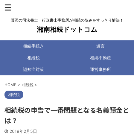
藤沢の司法書士・行政書士事務所が相続の悩みをすっきり解決！
湘南相続ドットコム
相続手続き
遺言
相続税
相続不動産
認知症対策
運営事務所
HOME
>
相続税
>
相続税
相続税の申告で一番問題となる名義預金と
は？
2019年2月5日