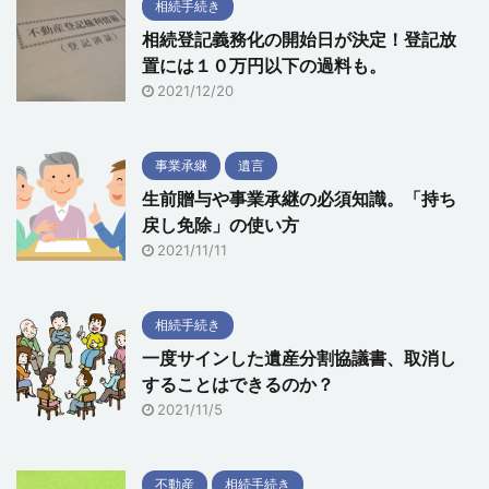
相続手続き
相続登記義務化の開始日が決定！登記放
置には１０万円以下の過料も。
2021/12/20
事業承継
遺言
生前贈与や事業承継の必須知識。「持ち
戻し免除」の使い方
2021/11/11
相続手続き
一度サインした遺産分割協議書、取消し
することはできるのか？
2021/11/5
不動産
相続手続き