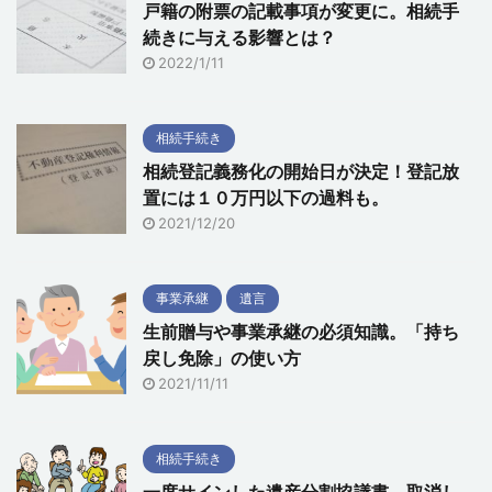
戸籍の附票の記載事項が変更に。相続手
続きに与える影響とは？
2022/1/11
相続手続き
相続登記義務化の開始日が決定！登記放
置には１０万円以下の過料も。
2021/12/20
事業承継
遺言
生前贈与や事業承継の必須知識。「持ち
戻し免除」の使い方
2021/11/11
相続手続き