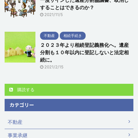
一度サインした遺産分割協議書、取消し
することはできるのか？
2021/11/5
不動産
相続手続き
２０２３年より相続登記義務化へ。遺産
分割も１０年以内に登記しないと法定相
続に。
2021/2/15
購読する
カテゴリー
不動産
事業承継