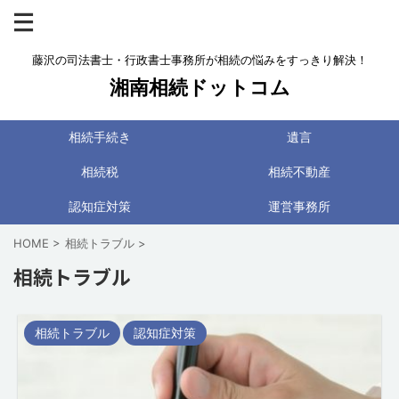
藤沢の司法書士・行政書士事務所が相続の悩みをすっきり解決！
湘南相続ドットコム
相続手続き
遺言
相続税
相続不動産
認知症対策
運営事務所
HOME
>
相続トラブル
>
相続トラブル
相続トラブル
認知症対策