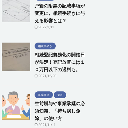
戸籍の附票の記載事項が
変更に。相続手続きに与
える影響とは？
2022/1/11
相続手続き
相続登記義務化の開始日
が決定！登記放置には１
０万円以下の過料も。
2021/12/20
事業承継
遺言
生前贈与や事業承継の必
須知識。「持ち戻し免
除」の使い方
2021/11/11