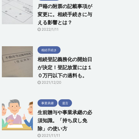
戸籍の附票の記載事項が
変更に。相続手続きに与
える影響とは？
2022/1/11
相続手続き
相続登記義務化の開始日
が決定！登記放置には１
０万円以下の過料も。
2021/12/20
事業承継
遺言
生前贈与や事業承継の必
須知識。「持ち戻し免
除」の使い方
2021/11/11