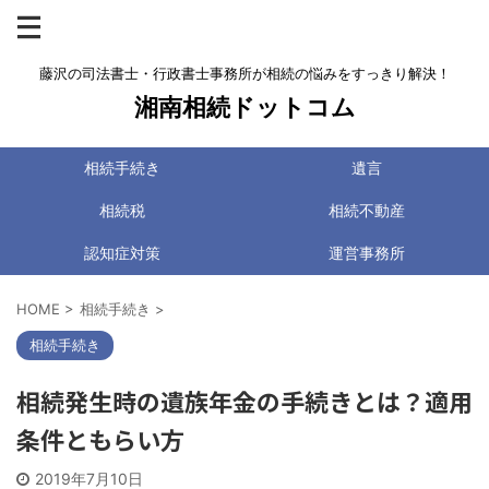
藤沢の司法書士・行政書士事務所が相続の悩みをすっきり解決！
湘南相続ドットコム
相続手続き
遺言
相続税
相続不動産
認知症対策
運営事務所
HOME
>
相続手続き
>
相続手続き
相続発生時の遺族年金の手続きとは？適用
条件ともらい方
2019年7月10日