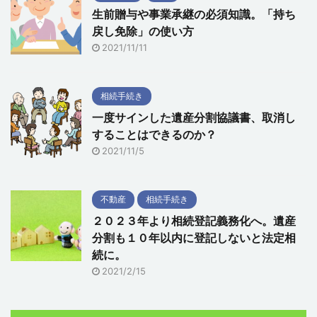
生前贈与や事業承継の必須知識。「持ち
戻し免除」の使い方
2021/11/11
相続手続き
一度サインした遺産分割協議書、取消し
することはできるのか？
2021/11/5
不動産
相続手続き
２０２３年より相続登記義務化へ。遺産
分割も１０年以内に登記しないと法定相
続に。
2021/2/15