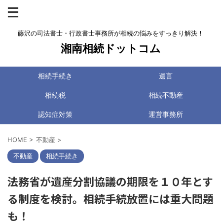
藤沢の司法書士・行政書士事務所が相続の悩みをすっきり解決！
湘南相続ドットコム
相続手続き
遺言
相続税
相続不動産
認知症対策
運営事務所
HOME
>
不動産
>
不動産
相続手続き
法務省が遺産分割協議の期限を１０年とす
る制度を検討。相続手続放置には重大問題
も！